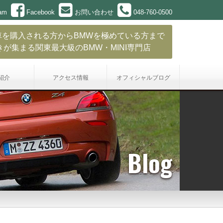
ram
Facebook
お問い合わせ
048-760-0500
車を購入される方からBMWを極めている方まで
きが集まる関東最大級のBMW・MINI専門店
紹介
アクセス情報
オフィシャル
ブログ
Blog