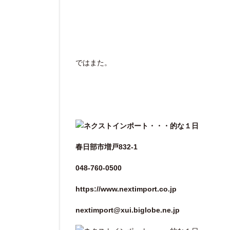
ではまた。
春日部市増戸832-1
048-760-0500
https://www.nextimport.co.jp
nextimport@xui.biglobe.ne.jp