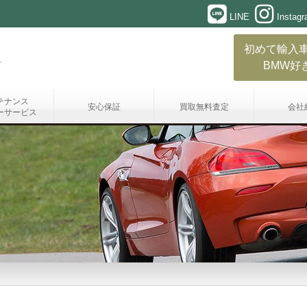
LINE
Instag
初めて輸入
BMW好
テナンス
安心保証
買取無料査定
会社
ーサービス