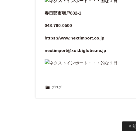
春日部市増戸832-1
048-760-0500
https://www.nextimport.co.jp
nextimport@xui.biglobe.ne.jp
ブログ
前