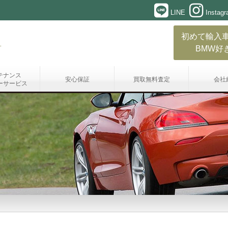
LINE
Instag
初めて輸入
BMW好
テナンス
安心保証
買取無料査定
会社
ーサービス