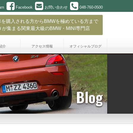
ram
Facebook
お問い合わせ
048-760-0500
車を購入される方からBMWを極めている方まで
きが集まる関東最大級のBMW・MINI専門店
紹介
アクセス情報
オフィシャル
ブログ
Blog