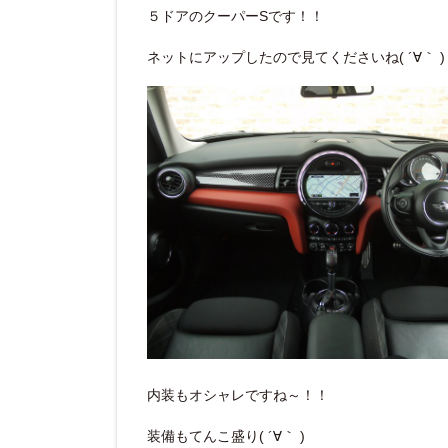
５ドアのクーパーSです！！
ネットにアップしたので見てくださいね( ´∀｀ )
内装もオシャレですね～！！
装備もてんこ盛り( ´∀｀ )