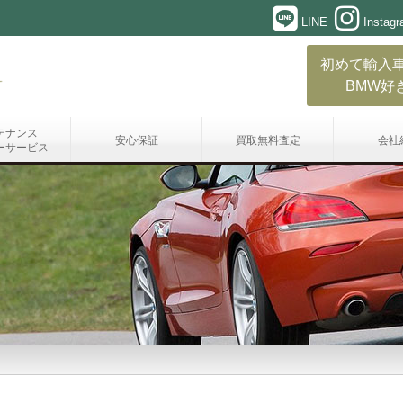
LINE
Instag
初めて輸入
BMW好
テナンス
安心保証
買取無料査定
会社
ーサービス