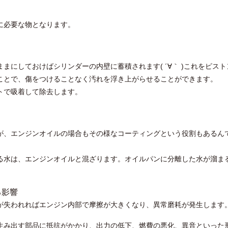
に必要な物となります。
まにしておけばシリンダーの内壁に蓄積されます( ´∀｀ )これをピスト
ことで、傷をつけることなく汚れを浮き上がらせることができます。
トで吸着して除去します。
が、エンジンオイルの場合もその様なコーティングという役割もあるん
る水は、エンジンオイルと混ざります。オイルパンに分離した水が溜ま
る影響
が失われればエンジン内部で摩擦が大きくなり、異常磨耗が発生します
生み出す部品に抵抗がかかり、出力の低下、燃費の悪化、異音といった