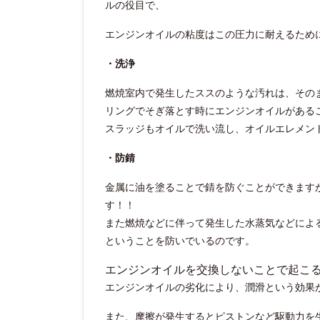
ルの役目で、
エンジンオイルの粘度はこの圧力に耐えるため
・洗浄
燃焼室内で発生したススのような汚れは、そのま
リングでそぎ落とす時にエンジンオイルがある
スラッジもオイルで洗い流し、オイルエレメン
・防錆
金属に油を塗ることで錆を防ぐことができます
す！！
また燃焼などに伴って発生した水蒸気などによ
ということを防いでいるのです。
エンジンオイルを交換しないことで起こ
エンジンオイルの劣化により、潤滑という効果
また、摩擦が発生するとピストンなど駆動力を