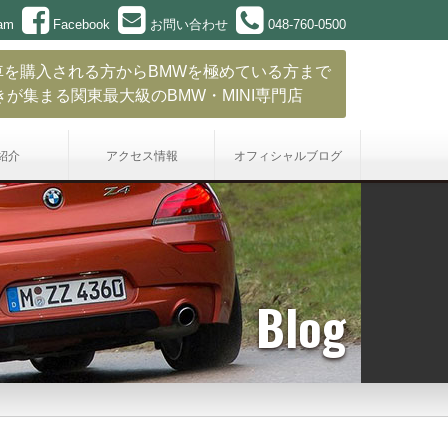
ram
Facebook
お問い合わせ
048-760-0500
車を購入される方からBMWを極めている方まで
きが集まる関東最大級のBMW・MINI専門店
紹介
アクセス情報
オフィシャル
ブログ
Blog