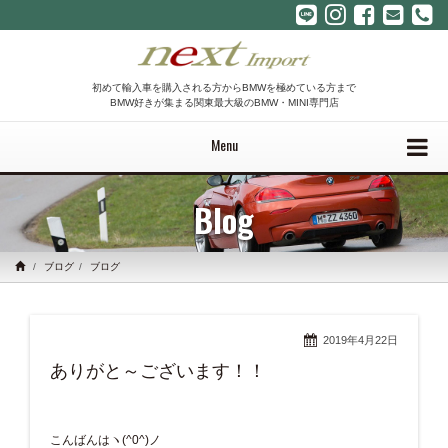
初めて輸入車を購入される方からBMWを極めている方まで
BMW好きが集まる関東最大級のBMW・MINI専門店
Menu
Blog
ブログ
ブログ
2019年4月22日
ありがと～ございます！！
こんばんはヽ(^0^)ノ