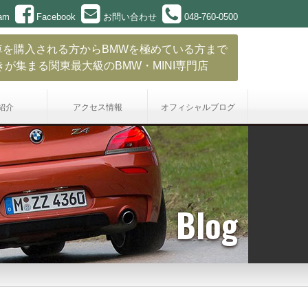
ram
Facebook
お問い合わせ
048-760-0500
車を購入される方からBMWを極めている方まで
きが集まる関東最大級のBMW・MINI専門店
紹介
アクセス情報
オフィシャル
ブログ
Blog