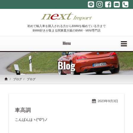
初めて輸入車を購入される方からBMWを極めている方まで
BMW好きが集まる関東最大級のBMW・MINI専門店
Menu
Blog
ブログ
ブログ
2023年9月3日
車高調
こんばんはヽ(^0^)ノ