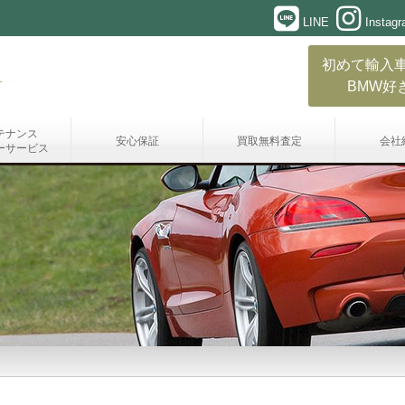
LINE
Instag
初めて輸入
BMW好
テナンス
安心保証
買取無料査定
会社
ーサービス