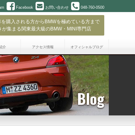
ram
Facebook
お問い合わせ
048-760-0500
車を購入される方からBMWを極めている方まで
きが集まる関東最大級のBMW・MINI専門店
紹介
アクセス情報
オフィシャル
ブログ
Blog