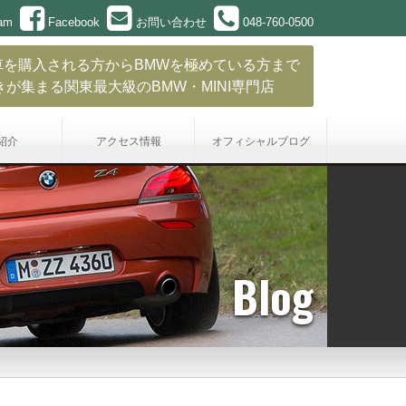
ram
Facebook
お問い合わせ
048-760-0500
車を購入される方からBMWを極めている方まで
きが集まる関東最大級のBMW・MINI専門店
紹介
アクセス情報
オフィシャル
ブログ
Blog