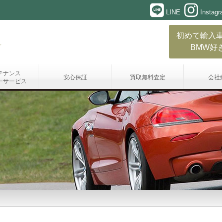
LINE
Instag
初めて輸入
BMW好
テナンス
安心保証
買取無料査定
会社
ーサービス