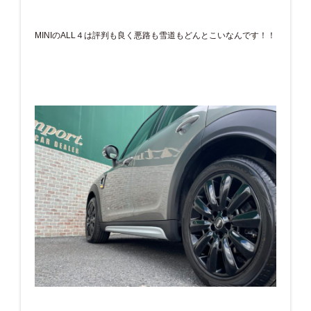
MINIのALL４は評判も良く悪路も雪道もどんとこいなんです！！