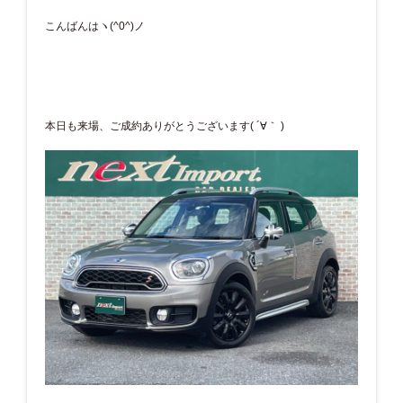
こんばんはヽ(^0^)ノ
本日も来場、ご成約ありがとうございます( ´∀｀ )