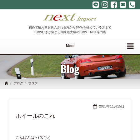
初めて輸入車を購入される方からBMWを極めている方まで
BMW好きが集まる関東最大級のBMW・MINI専門店
Menu
Blog
ブログ
ブログ
2023年11月15日
ホイールのこれ
こんばんはヽ(^0^)ノ