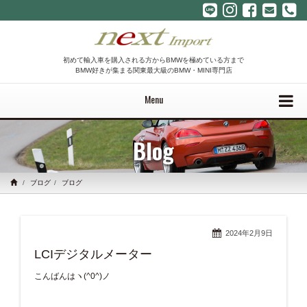
初めて輸入車を購入される方からBMWを極めている方まで
BMW好きが集まる関東最大級のBMW・MINI専門店
Menu
Blog
ブログ
ブログ
2024年2月9日
LCIデジタルメーター
こんばんはヽ(^0^)ノ