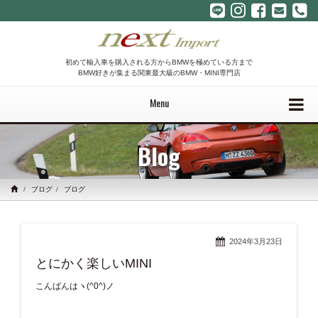
初めて輸入車を購入される方からBMWを極めている方まで
BMW好きが集まる関東最大級のBMW・MINI専門店
Menu
Blog
ブログ
ブログ
2024年3月23日
とにかく楽しいMINI
こんばんはヽ(^0^)ノ