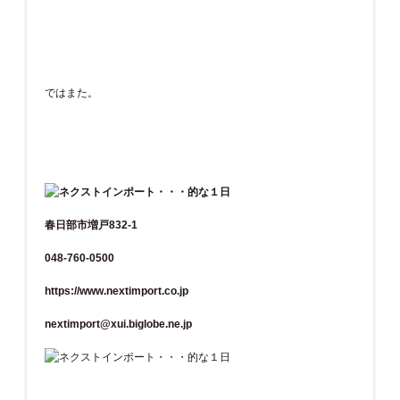
ではまた。
春日部市増戸832-1
048-760-0500
https://www.nextimport.co.jp
nextimport@xui.biglobe.ne.jp