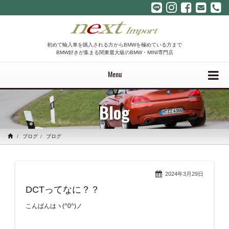
初めて輸入車を購入される方からBMWを極めている方まで
BMW好きが集まる関東最大級のBMW・MINI専門店
Menu
Blog
ブログ
ブログ
2024年3月29日
DCTってなに？？
こんばんはヽ(^0^)ノ