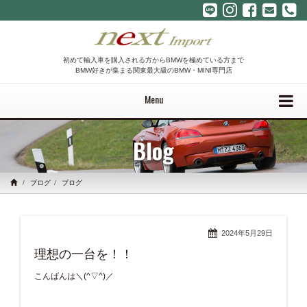
初めて輸入車を購入される方からBMWを極めている方まで
BMW好きが集まる関東最大級のBMW・MINI専門店
Menu
Blog
ブログ
ブログ
2024年5月29日
理想の一台を！！
こんばんは＼(^▽^)／