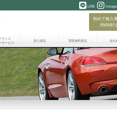
LINE
Instag
初めて輸入
BMW好
テナンス
安心保証
買取無料査定
会社
ーサービス