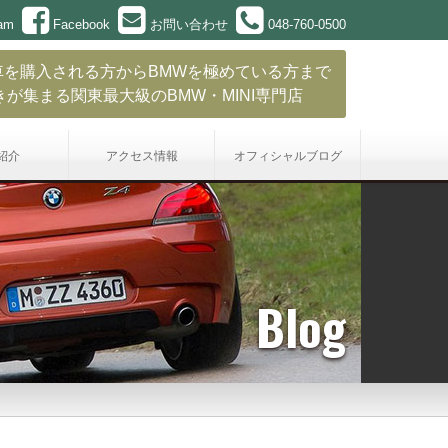
ram
Facebook
お問い合わせ
048-760-0500
車を購入される方からBMWを極めている方まで
きが集まる関東最大級のBMW・MINI専門店
紹介
アクセス情報
オフィシャル
ブログ
Blog