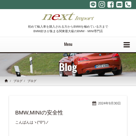
初めて輸入車を購入される方からBMWを極めている方まで
BMW好きが集まる関東最大級のBMW・MINI専門店
Menu
Blog
ブログ
ブログ
2024年9月30日
BMW,MINIの安全性
こんばんはヽ(^0^)ノ