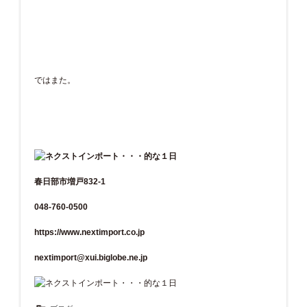
ではまた。
春日部市増戸832-1
048-760-0500
https://www.nextimport.co.jp
nextimport@xui.biglobe.ne.jp