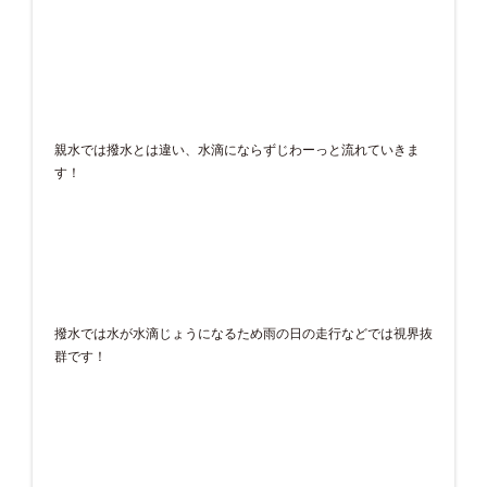
親水では撥水とは違い、水滴にならずじわーっと流れていきま
す！
撥水では水が水滴じょうになるため雨の日の走行などでは視界抜
群です！