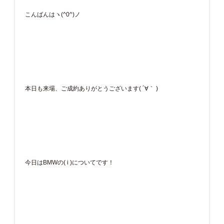
こんばんはヽ(^0^)ノ
本日も来場、ご成約ありがとうございます( ´∀｀ )
今日はBMWの( i )についてです！