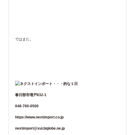
ではまた。
春日部市増戸832-1
048-760-0500
https://www.nextimport.co.jp
nextimport@xui.biglobe.ne.jp