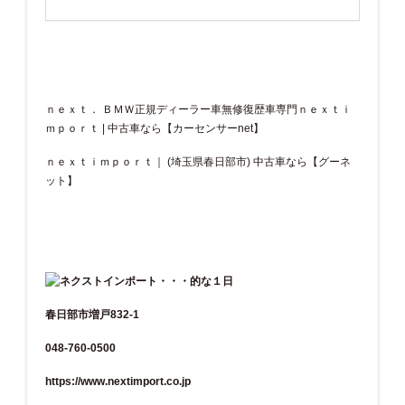
ｎｅｘｔ． ＢＭＷ正規ディーラー車無修復歴車専門ｎｅｘｔｉ
ｍｐｏｒｔ | 中古車なら【カーセンサーnet】
ｎｅｘｔｉｍｐｏｒｔ｜ (埼玉県春日部市) 中古車なら【グーネ
ット】
春日部市増戸832-1
048-760-0500
https://www.nextimport.co.jp