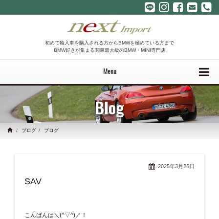
初めて輸入車を購入される方からBMWを極めている方まで
BMW好きが集まる関東最大級のBMW・MINI専門店
Menu
Blog
ブログ
ブログ
2025年3月26日
SAV
こんばんは＼(^▽^)／！