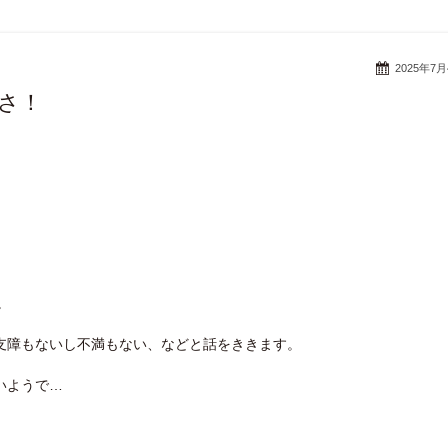
2025年7
さ！
。
支障もないし不満もない、などと話をききます。
いようで…