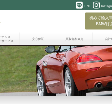
LINE
Instag
初めて輸入
BMW好
テナンス
安心保証
買取無料査定
会社
ーサービス