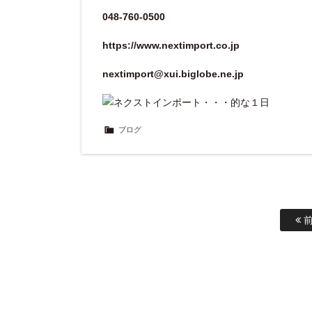
048-760-0500
https://www.nextimport.co.jp
nextimport@xui.biglobe.ne.jp
ブログ
前