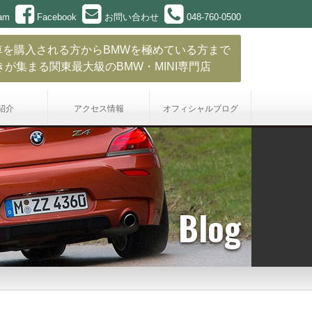
ram
Facebook
お問い合わせ
048-760-0500
車を購入される方からBMWを極めている方まで
きが集まる関東最大級のBMW・MINI専門店
紹介
アクセス情報
オフィシャル
ブログ
Blog