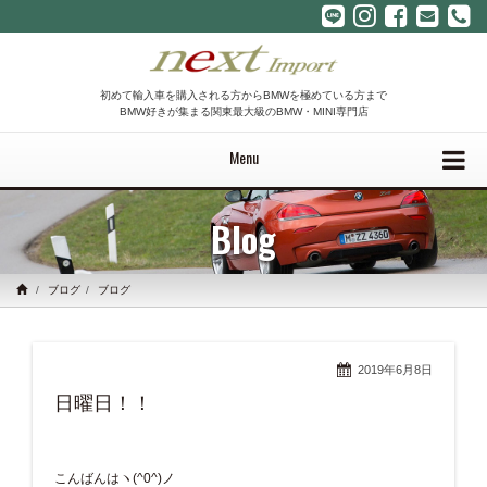
初めて輸入車を購入される方からBMWを極めている方まで
BMW好きが集まる関東最大級のBMW・MINI専門店
Menu
Blog
ブログ
ブログ
2019年6月8日
日曜日！！
こんばんはヽ(^0^)ノ