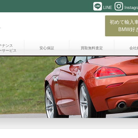
LINE
Instag
初めて輸入
BMW好
テナンス
安心保証
買取無料査定
会社
ーサービス