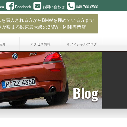
ram
Facebook
お問い合わせ
048-760-0500
車を購入される方からBMWを極めている方まで
きが集まる関東最大級のBMW・MINI専門店
紹介
アクセス情報
オフィシャル
ブログ
Blog