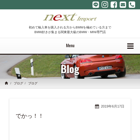
初めて輸入車を購入される方からBMWを極めている方まで
BMW好きが集まる関東最大級のBMW・MINI専門店
Menu
Blog
ブログ
ブログ
2019年6月17日
でかっ！！