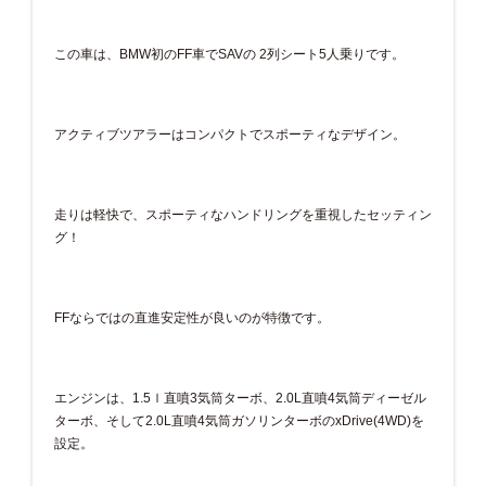
この車は、BMW初のFF車でSAVの 2列シート5人乗りです。
アクティブツアラーはコンパクトでスポーティなデザイン。
走りは軽快で、スポーティなハンドリングを重視したセッティン
グ！
FFならではの直進安定性が良いのが特徴です。
エンジンは、1.5ｌ直噴3気筒ターボ、2.0L直噴4気筒ディーゼル
ターボ、そして2.0L直噴4気筒ガソリンターボのxDrive(4WD)を
設定。