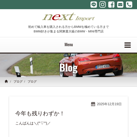
初めて輸入車を購入される方からBMWを極めている方まで
BMW好きが集まる関東最大級のBMW・MINI専門店
Menu
Blog
ブログ
ブログ
2025年12月19日
今年も残りわずか！
こんばんは＼(^▽^)／