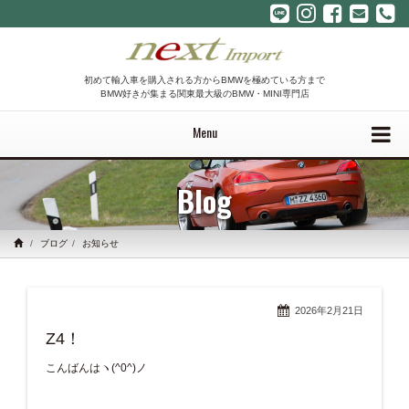
初めて輸入車を購入される方からBMWを極めている方まで
BMW好きが集まる関東最大級のBMW・MINI専門店
Menu
Blog
ブログ
お知らせ
2026年2月21日
Z4！
こんばんはヽ(^0^)ノ