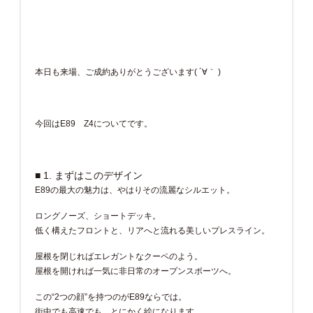
本日も来場、ご成約ありがとうございます( ´∀｀ )
今回はE89 Z4についてです。
■ 1. まずはこのデザイン
E89の最大の魅力は、やはりその流麗なシルエット。
ロングノーズ、ショートデッキ。
低く構えたフロントと、リアへと流れる美しいプレスライン。
屋根を閉じればエレガントなクーペのよう。
屋根を開ければ一気に非日常のオープンスポーツへ。
この“2つの顔”を持つのがE89ならでは。
街中でも高速でも、とにかく絵になります。