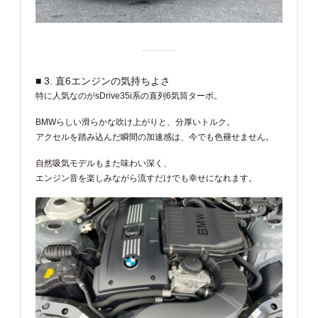
■ 3. 直6エンジンの気持ちよさ
特に人気なのがsDrive35i系の直列6気筒ターボ。
BMWらしい滑らかな吹け上がりと、分厚いトルク。
アクセルを踏み込んだ瞬間の加速感は、今でも色褪せません。
自然吸気モデルもまた味わい深く、
エンジン音を楽しみながら流すだけでも幸せになれます。