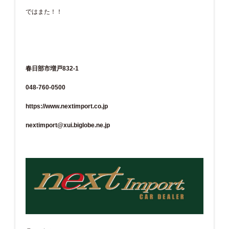
ではまた！！
春日部市増戸832-1
048-760-0500
https://www.nextimport.co.jp
nextimport@xui.biglobe.ne.jp