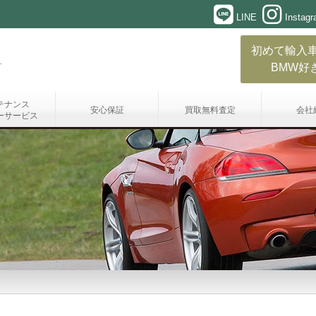
LINE
Instag
初めて輸入
BMW好
テナンス
安心保証
買取無料査定
会社
ーサービス