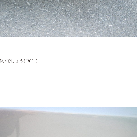
しょう( ´∀｀ )