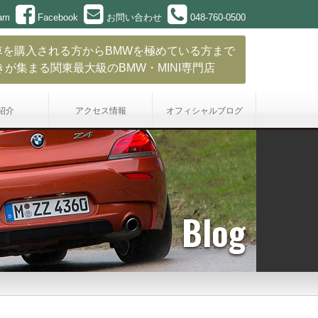
ram
Facebook
お問い合わせ
048-760-0500
車を購入される方からBMWを極めている方まで
きが集まる関東最大級のBMW・MINI専門店
紹介
アクセス情報
オフィシャル
ブログ
Blog