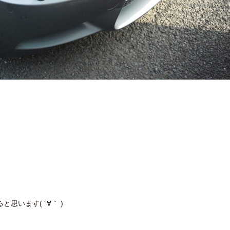
います( ´∀｀ )