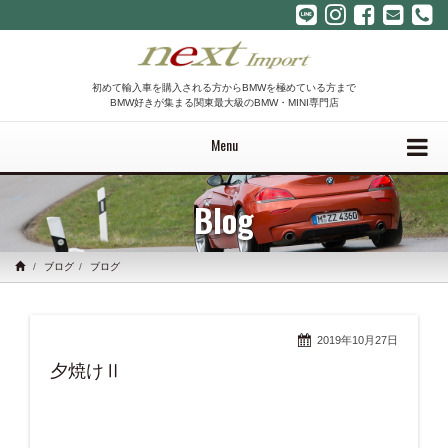
初めて輸入車を購入される方からBMWを極めている方まで
BMW好きが集まる関東最大級のBMW・MINI専門店
Menu
Blog
ブログ
ブログ
2019年10月27日
夕焼けⅡ