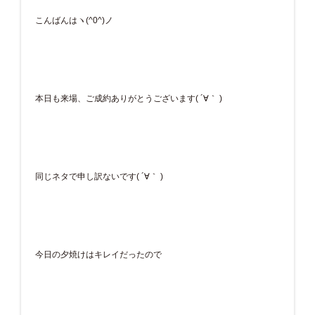
こんばんはヽ(^0^)ノ
本日も来場、ご成約ありがとうございます( ´∀｀ )
同じネタで申し訳ないです( ´∀｀ )
今日の夕焼けはキレイだったので