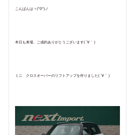
こんばんはヽ(^0^)ノ
本日も来場、ご成約ありがとうございます( ´∀｀ )
ミニ クロスオーバーのリフトアップを作りました( ´∀｀ )