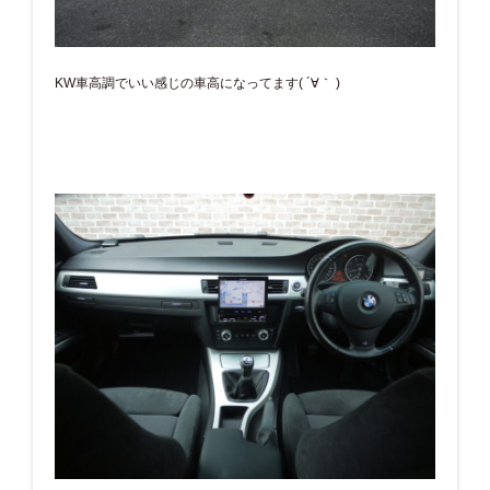
KW車高調でいい感じの車高になってます( ´∀｀ )