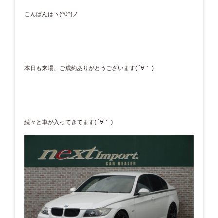
こんばんはヽ(^0^)ノ
本日も来場、ご成約ありがとうございます( ´∀｀ )
続々と車が入ってきてます( ´∀｀ )