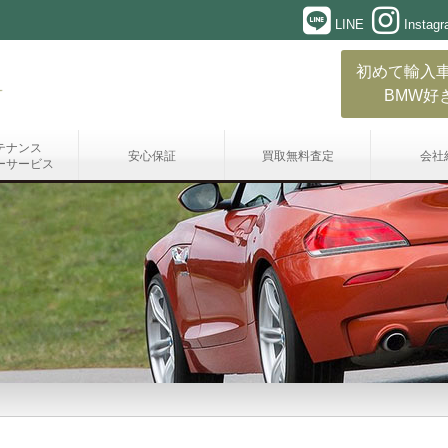
LINE
Instag
初めて輸入
BMW好
テナンス
安心保証
買取無料査定
会社
ーサービス