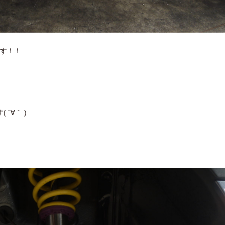
ます！！
´∀｀ )