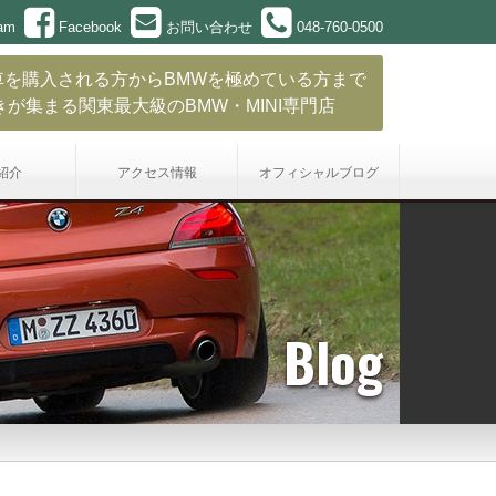
ram
Facebook
お問い合わせ
048-760-0500
車を購入される方からBMWを極めている方まで
きが集まる関東最大級のBMW・MINI専門店
紹介
アクセス情報
オフィシャル
ブログ
Blog