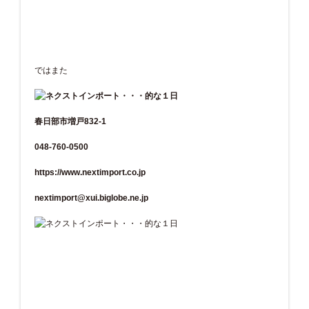
ではまた
春日部市増戸832-1
048-760-0500
https://www.nextimport.co.jp
nextimport@xui.biglobe.ne.jp