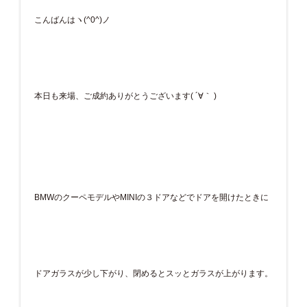
こんばんはヽ(^0^)ノ
本日も来場、ご成約ありがとうございます( ´∀｀ )
BMWのクーペモデルやMINIの３ドアなどでドアを開けたときに
ドアガラスが少し下がり、閉めるとスッとガラスが上がります。