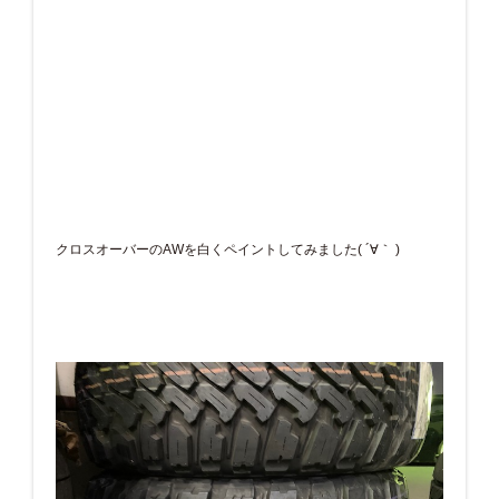
クロスオーバーのAWを白くペイントしてみました( ´∀｀ )