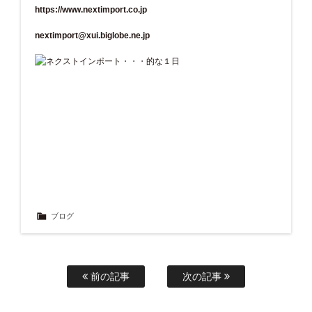
https://www.nextimport.co.jp
nextimport@xui.biglobe.ne.jp
ブログ
前の記事
次の記事