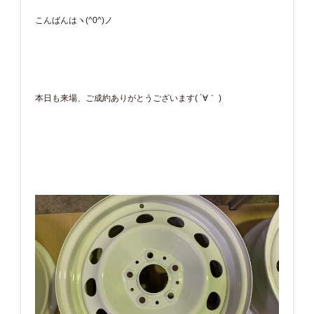
こんばんはヽ(^0^)ノ
本日も来場、ご成約ありがとうございます( ´∀｀ )