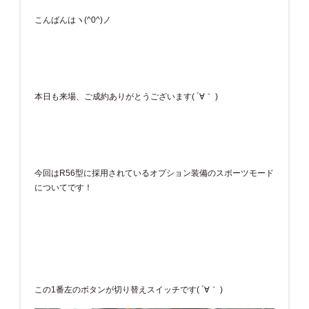
こんばんはヽ(^0^)ノ
本日も来場、ご成約ありがとうございます( ´∀｀ )
今回はR56型に採用されているオプション装備のスポーツモード
についてです！
この1番左のボタンが切り替えスイッチです( ´∀｀ )