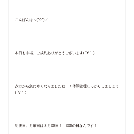
こんばんはヽ(^0^)ノ
本日も来場、ご成約ありがとうございます( ´∀｀ )
夕方から急に寒くなりましたね！！体調管理しっかりしましょう
( ´∀｀ )
明後日、月曜日は３月30日！！330の日なんです！！