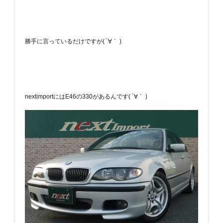
勝手に言っているだけですが( ´∀｀ )
nextimportにはE46の330があるんです( ´∀｀ )