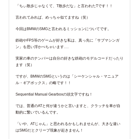
「ちぃ散歩じゃなくて、T散歩だな」と言われたTです！！
言われてみれば、めっちゃ似てますね（笑）
今回はBMWのSMGと言われるミッションについてです。
鉄砲やFPS等のゲームが好きな私は、真っ先に「サブマシンガ
ン」を思い浮かべちゃいます….
実家の車のナンバーは自分の好きな鉄砲のモデルコードだったり
ます（笑）
ですが、BMWのSMGというのは「シーケンシャル・マニュア
ル・ギアボックス」の略です！！
Sequential Manual Gearboxの頭文字ですね！
では、普通のATと何が違うかと言いますと、クラッチを車が自
動的に繋いでいるんです。
「いや、ATじゃん」と思われるかもしれませんが、大きな違い
はSMGだとクリープ現象が起きません！