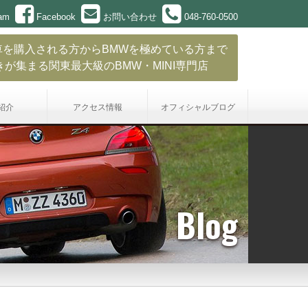
ram
Facebook
お問い合わせ
048-760-0500
車を購入される方からBMWを極めている方まで
きが集まる関東最大級のBMW・MINI専門店
紹介
アクセス情報
オフィシャル
ブログ
Blog