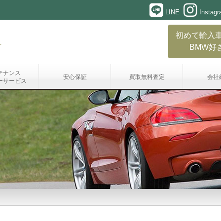
LINE
Instag
初めて輸入
BMW好
テナンス
安心保証
買取無料査定
会社
ーサービス