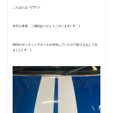
こんばんはヽ(^0^)ノ
本日も来場、ご成約ありがとうございます( ´∀｀ )
MINIのボンネットデカールが劣化していたので貼りなおしてみ
ました( ´∀｀ )