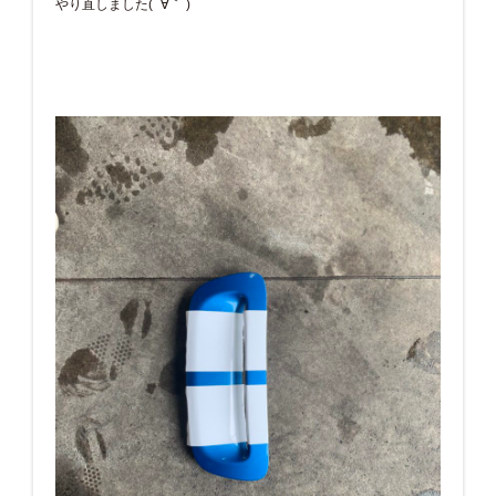
やり直しました( ´∀｀ )