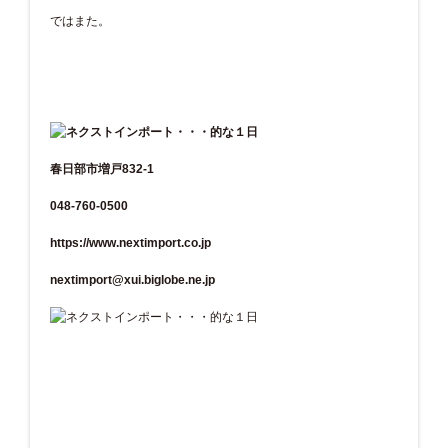
ではまた。
春日部市増戸832-1
048-760-0500
https://www.nextimport.co.jp
nextimport@xui.biglobe.ne.jp