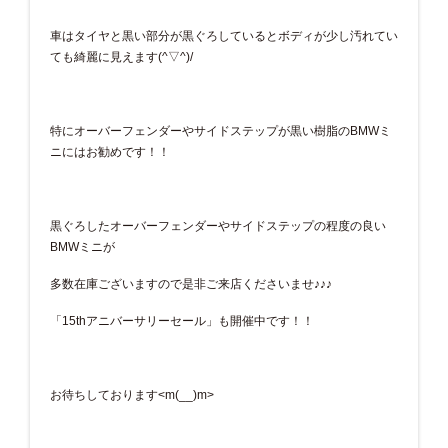
車はタイヤと黒い部分が黒ぐろしているとボディが少し汚れてい
ても綺麗に見えます(^▽^)/
特にオーバーフェンダーやサイドステップが黒い樹脂のBMWミ
ニにはお勧めです！！
黒ぐろしたオーバーフェンダーやサイドステップの程度の良い
BMWミニが
多数在庫ございますので是非ご来店くださいませ♪♪♪
「15thアニバーサリーセール」も開催中です！！
お待ちしております<m(__)m>