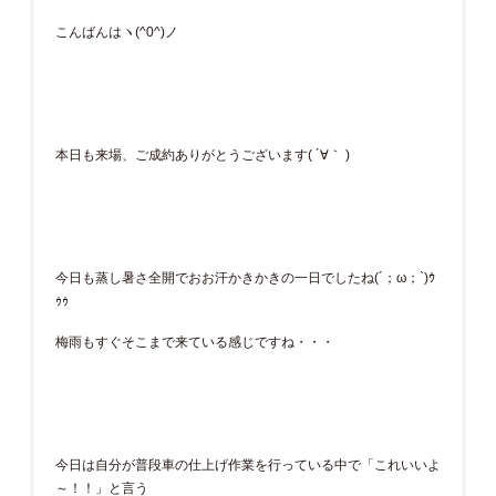
こんばんはヽ(^0^)ノ
本日も来場、ご成約ありがとうございます( ´∀｀ )
今日も蒸し暑さ全開でおお汗かきかきの一日でしたね(´；ω；`)ｳ
ｩｩ
梅雨もすぐそこまで来ている感じですね・・・
今日は自分が普段車の仕上げ作業を行っている中で「これいいよ
～！！」と言う