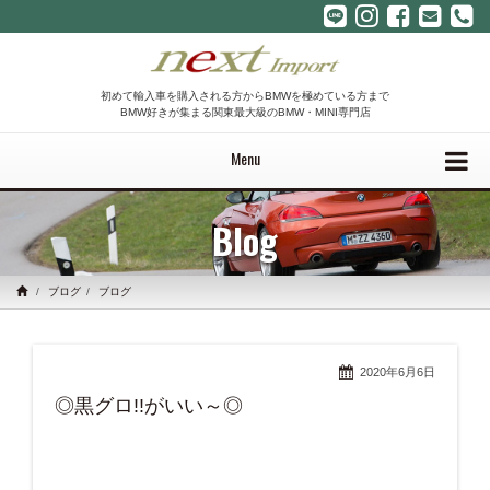
初めて輸入車を購入される方からBMWを極めている方まで
BMW好きが集まる関東最大級のBMW・MINI専門店
Menu
Blog
ブログ
ブログ
2020年6月6日
◎黒グロ!!がいい～◎