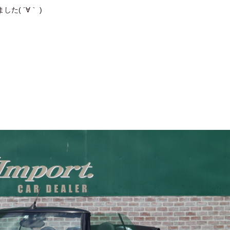
た( ´∀｀ )