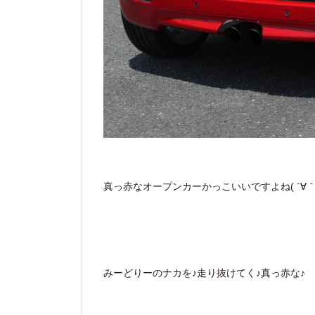
真っ赤なオープンカーかっこいいですよね( ´∀｀ 
みーどりーのナカを♪走り抜けてく♪真っ赤な♪