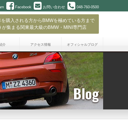
ram
Facebook
お問い合わせ
048-760-0500
車を購入される方からBMWを極めている方まで
きが集まる関東最大級のBMW・MINI専門店
紹介
アクセス情報
オフィシャル
ブログ
Blog