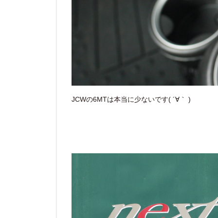
JCWの6MTは本当に少ないです( ´∀｀ )