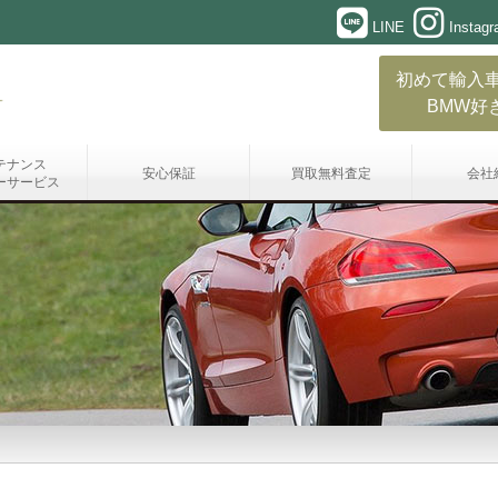
LINE
Instag
初めて輸入
BMW好
テナンス
安心保証
買取無料査定
会社
ーサービス