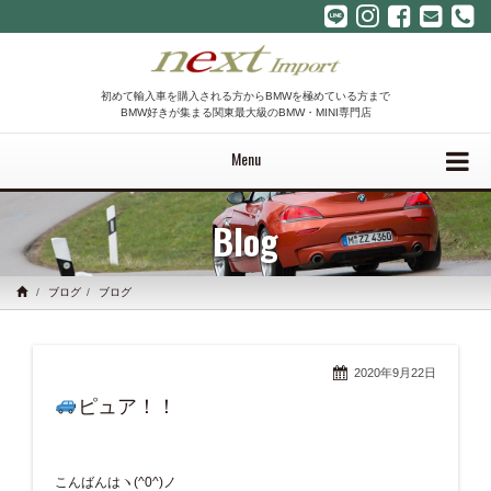
初めて輸入車を購入される方からBMWを極めている方まで
BMW好きが集まる関東最大級のBMW・MINI専門店
Menu
Blog
ブログ
ブログ
2020年9月22日
ピュア！！
こんばんはヽ(^0^)ノ