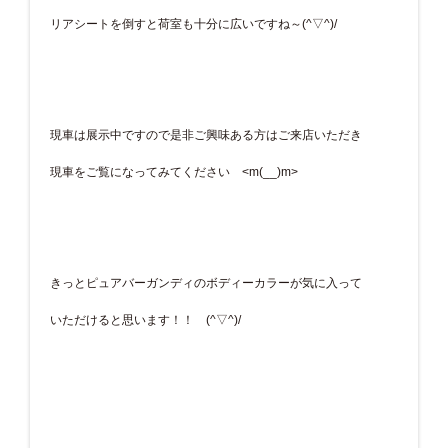
リアシートを倒すと荷室も十分に広いですね～(^▽^)/
現車は展示中ですので是非ご興味ある方はご来店いただき
現車をご覧になってみてください <m(__)m>
きっとピュアバーガンディのボディーカラーが気に入って
いただけると思います！！ (^▽^)/