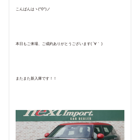
こんばんはヽ(^0^)ノ
本日もご来場、ご成約ありがとうございます( ´∀｀ )
またまた新入庫です！！