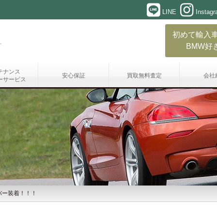
LINE
Instag
初めて輸入
BMW好
テナンス
安心保証
買取無料査定
会社
ーサービス
バー装着！！！