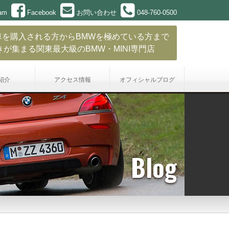
ram
Facebook
お問い合わせ
048-760-0500
車を購入される方からBMWを極めている方まで
きが集まる関東最大級のBMW・MINI専門店
紹介
アクセス情報
オフィシャル
ブログ
Blog