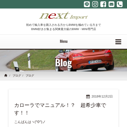
初めて輸入車を購入される方からBMWを極めている方まで
BMW好きが集まる関東最大級のBMW・MINI専門店
Menu
Blog
ブログ
ブログ
2018年12月2日
カローラでマニュアル！？ 超希少車で
す！！
こんばんはヽ(^0^)ノ