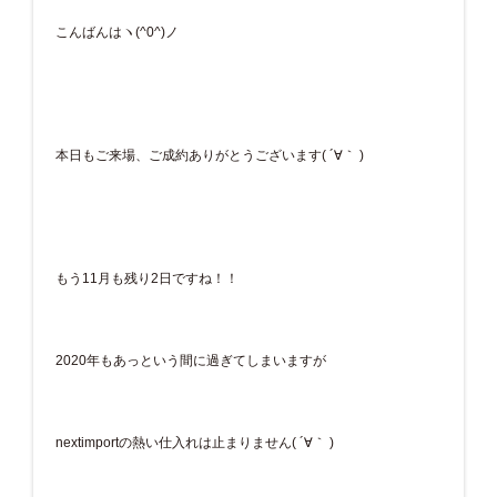
こんばんはヽ(^0^)ノ
本日もご来場、ご成約ありがとうございます( ´∀｀ )
もう11月も残り2日ですね！！
2020年もあっという間に過ぎてしまいますが
nextimportの熱い仕入れは止まりません( ´∀｀ )