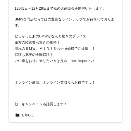
12月1日～12月28日まで秋の大商談会を開催いたします。
BMW専門店ならではの豊富なラインナップでお待ちしておりま
す。
欲しかったあのBMWがなんと驚きのプライス！
遠方の陸送費も驚きの価格！
憧れのＢＭＷ、ＭＩＮＩをお手頃価格でご提供！！
保証も充実の全国保証！！
いい車をお得に乗りたい方は是非、next importへ！！
オンライン商談、オンライン買取りもお得ですよ！！
朝一キャンペーンも延長します！！
お知らせ