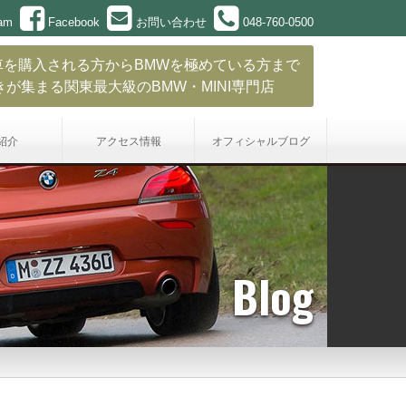
ram
Facebook
お問い合わせ
048-760-0500
車を購入される方からBMWを極めている方まで
きが集まる関東最大級のBMW・MINI専門店
紹介
アクセス情報
オフィシャル
ブログ
Blog