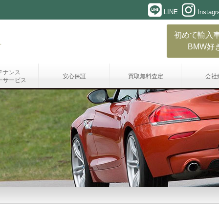
LINE
Instag
初めて輸入
BMW好
テナンス
安心保証
買取無料査定
会社
ーサービス