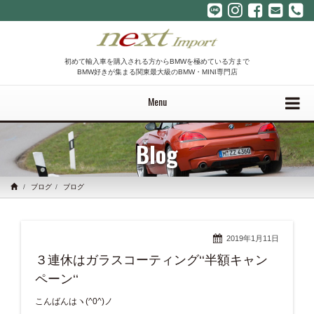
初めて輸入車を購入される方からBMWを極めている方まで
BMW好きが集まる関東最大級のBMW・MINI専門店
Menu
Blog
ブログ
ブログ
2019年1月11日
３連休はガラスコーティング‘‘半額キャン
ペーン‘‘
こんばんはヽ(^0^)ノ