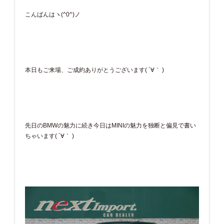
こんばんはヽ(^0^)ノ
本日もご来場、ご成約ありがとうございます( ´∀｀ )
先日のBMWの魅力に続き今日はMINIの魅力を独断と偏見で書い
ちゃいます( ´∀｀ )